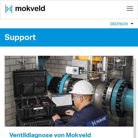
DEUTSCH
Support
Ventildiagnose von Mokveld