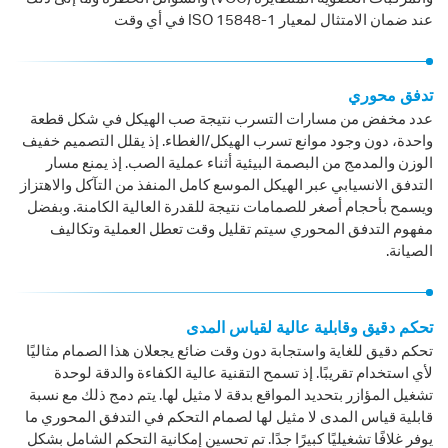
عند ضمان الامتثال لمعيار ISO 15848-1 في أي وقت
تدفق محوري
عدد مخفض من مسارات التسرب نتيجة صب الهيكل في شكل قطعة
واحدة، دون وجود موانع تسرب الهيكل/الغطاء. إذ يقلل التصميم خفيف
الوزن والمدمج من البصمة البيئية أثناء عملية الصب. إذ يمنع مسار
التدفق الانسيابي عبر الهيكل الموسع كامل المنفذ من التآكل والاهتزاز
ويسمح بأحجام أصغر للصمامات نتيجة للقدرة العالية الكامنة. وبفضل
مفهوم التدفق المحوري سيتم تقليل وقت تعطل العملية وتكاليف
الصيانة.
تحكم دقيق وقابلية عالية لقياس المدى
تحكم دقيق للغاية واستجابة دون وقت ضائع يجعلان هذا الصمام مثاليًا
لأي استخدام تقريبًا. إذ تسمح التقنية عالية الكفاءة والدقة لوحدة
تشغيل المؤازر بتحديد المواقع بدقة لا مثيل لها. يتم دمج ذلك مع نسبة
قابلية قياس المدى لا مثيل لها لصمام التحكم في التدفق المحوري ما
يوفر غلافًا تشغيليًا كبيرًا جدًا. تم تحسين إمكانية التحكم الشامل بشكل