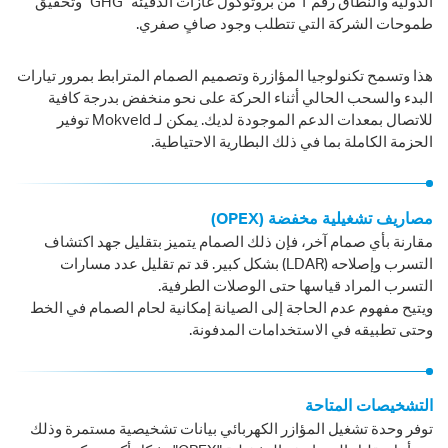
الدولية والنطاق رقم 1 من بروتوكول غازات الدفيئة "GHG" وتحقيق
طموحات الشركة التي تتطلب وجود صافٍ صفري.
هذا وتسمح تكنولوجيا المؤازرة وتصميم الصمام المترابط بمرور تيارات
البدء والسحب الحالي أثناء الحركة على نحو منخفض بدرجة كافية
للاتصال بمعدات الدعم الموجودة لديك. يمكن لـ Mokveld توفير
الحزمة الكاملة بما في ذلك البطارية الاحتياطية.
مصاريف تشغيلية مخفضة (OPEX)
مقارنة بأي صمام آخر، فإن ذلك الصمام يتميز بتقليل جهد اكتشاف
التسرب وإصلاحه (LDAR) بشكل كبير. قد تم تقليل عدد مسارات
التسرب المراد قياسها حتى الوصلات الطرفية.
ويتيح مفهوم عدم الحاجة إلى الصيانة إمكانية لحام الصمام في الخط
وحتى تطبيقه في الاستخدامات المدفونة.
التشخيصات المتاحة
توفر وحدة تشغيل المؤازر الكهربائي بيانات تشخيصية مستمرة وذلك