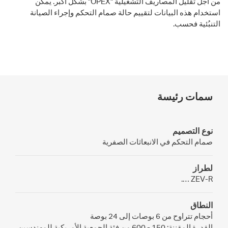
من أجل تقليل المصاريف التشغيلية "OPEX" بشكل أكبر. يمكن
استخدام هذه البيانات لتقييم حالة صمام التحكم وإجراء الصيانة
التنبُئية فحسب.
سمات رئيسة
نوع التصميم
صمام التحكم في الانبعاثات الصفرية
لطراز
ZEV-R ….
النطاق
أحجام تتراوح من 6 بوصات إلى 24 بوصة
القدرة المقننة: 150 - 600 من فئة الجمعية الأمريكية للمهندسين