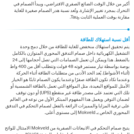
أكبر من خلال الوقت الضائع الصفري الافتراضي، ويبدأ الصمام في
التحرك بمجرد تغيير الإشارة. وتُعد نسبة هدر الصمام صغيرة للغاية
مقارنة بوقت العملية الثابت Tau
.
p
أقل نسبة استهلاك للطاقة
يتم تحقيق استهلاك منخفض للغاية للطاقة من خلال دمج وحدة
التشغيل الكهربائية داخل صمام التدفق المحوري المتوازن بالكامل
بالضغط. هذا ويمكن أن تعمل الصمامات التي تصل أحجامها إلى 24
بوصة بواسطة تيار مستمر قوته 48 فولت وتتطلب أقل من 400 واط
(أثناء الأشواط). يُعد الحد الأدنى من متطلبات الطاقة أثناء الحركة
وعندما تكاد تكون الطاقة صفرًا وعندما يكون الصمام ثابتًا هو الخيار
الأمثل للمواقع البعيدة، مثل المواقع التي تعمل بالطاقة الشمسية أو
تلك التي تعتمد على مصدر طاقة غير منقطع (UPS) أو دون توقف
لضمان التوفر. ويعمل هذا المفهوم المبتكر الأول من نوعه في العالم
على ترقية المزايا والمميزات الرائعة بالفعل لصمام التحكم في التدفق
المحوري الخاص بـ Mokveld إلى مستوى أعلى.
يتيح صمام التحكم في الانبعاثات الصفرية من Mokveld الامتثال للوائح