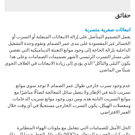
حقائق
انبعاثات صفرية متسربة
يعمل التصميم المتأصل على إزالة الانبعاثات المنفلتة أو التسرب أو
الخسائر غير المقصودة على مدى عمر الصمام. وتقوم وحدة التشغيل
الداخلية بإزالة الحاجة إلى وجود موانع التعبئة الديناميكية التي تقضي
على مسار التسرب الرئيسي لأشهر تصميمات الصمامات. وعلى هذا
يكون "البلى والتآكل" الذي يؤدي إلى زيادة الانبعاثات في الغلاف الجوي
شيئًا من الماضي.
عدم وجود تسرب خارجي طوال عمر الصمام. لا توجد سوى موانع
تسريب ثابتة في الإطار ولا يتصل سائل المعالجة اتصالًا مباشرًا مع
موانع التسريب الثابتة هذه. ومن دون وجود موانع تسريب الدعامات
ومفصلات الهيكل، يكون التسرب الخارجي مستحيلًا في أي وقت خلال
العمر الافتراضي.
الحل الأمثل للصمامات التي تتعامل مع ملوثات الهواء المتطايرة
والمركبات العضوية المتطايرة (VOC) والسوائل الخطرة وما إلى ذلك