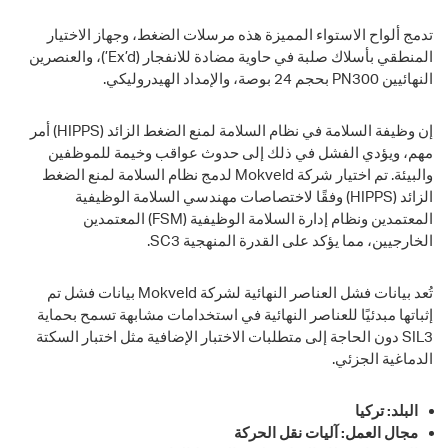
تدمج ألواح الاستواء المميزة هذه مرسلات الضغط، وجهاز الاختيار
المنطقي بأسلاك صلبة في حاوية مضادة للانفجار (Ex’d’)، والعنصرين
النهائيين PN300 بحجم 24 بوصة، والإمداد الهيدروليكي.
إن وظيفة السلامة في نظام السلامة لمنع الضغط الزائد (HIPPS) أمر
مهم، ويؤدي الفشل في ذلك إلى حدوث عواقب وخيمة للموظفين
والبيئة. تم اختيار شركة Mokveld لدمج نظام السلامة لمنع الضغط
الزائد (HIPPS) وفقًا لاختصاصات مهندسي السلامة الوظيفية
المعتمدين ونظام إدارة السلامة الوظيفية (FSM) المعتمدين
الخارجيين، مما يؤكد على القدرة المنهجية SC3.
تُعد بيانات فشل العناصر النهائية لشركة Mokveld بيانات فشل تم
إثباتها مبدئيًا للعناصر النهائية في استخدامات مشابهة تسمح بحماية
SIL3 دون الحاجة إلى متطلبات الاختبار الإضافية مثل اختبار السكتة
الدماغية الجزئي.
البلد: تركيا
مجال العمل: آليات نقل الحركة