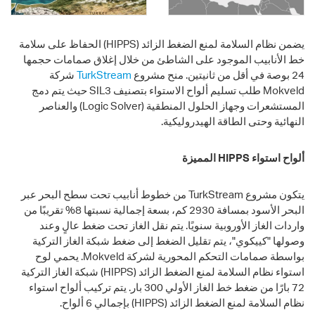
يضمن نظام السلامة لمنع الضغط الزائد (HIPPS) الحفاظ على سلامة
خط الأنابيب الموجود على الشاطئ من خلال إغلاق صمامات حجمها
24 بوصة في أقل من ثانيتين. منح مشروع
TurkStream
شركة
Mokveld طلب تسليم ألواح الاستواء بتصنيف SIL3 حيث يتم دمج
المستشعرات وجهاز الحلول المنطقية (Logic Solver) والعناصر
النهائية وحتى الطاقة الهيدروليكية.
ألواح استواء HIPPS المميزة
يتكون مشروع TurkStream من خطوط أنابيب تحت سطح البحر عبر
البحر الأسود بمسافة 2930 كم، بسعة إجمالية نسبتها 8% تقريبًا من
واردات الغاز الأوروبية سنويًا. يتم نقل الغاز تحت ضغط عالٍ وعند
وصولها "كييكوي"، يتم تقليل الضغط إلى ضغط شبكة الغاز التركية
بواسطة صمامات التحكم المحورية لشركة Mokveld. يحمي لوح
استواء نظام السلامة لمنع الضغط الزائد (HIPPS) شبكة الغاز التركية
72 بارًا من ضغط خط الغاز الأولي 300 بار. يتم تركيب ألواح استواء
نظام السلامة لمنع الضغط الزائد (HIPPS) بإجمالي 6 ألواح.