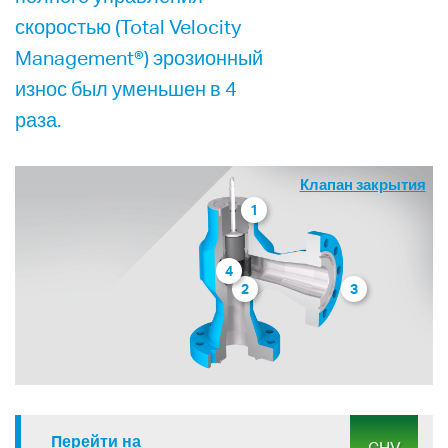
скоростью (Total Velocity
Management®) эрозионный
износ был уменьшен в 4
раза.
Клапан закрытия
1
4
2
3
Перейти на
CHV