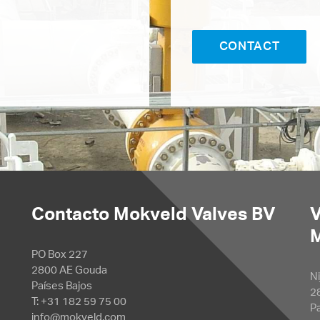
CONTACT
Contacto Mokveld Valves BV
V
PO Box 227
2800 AE Gouda
Ni
Países Bajos
2
T: +31 182 59 75 00
P
info@mokveld.com