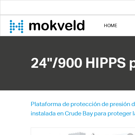
HOME
24"/900 HIPPS p
Plataforma de protección de presión d
instalada en Crude Bay para proteger la