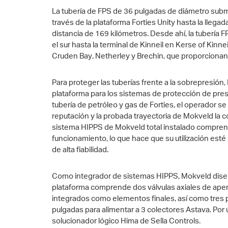
La tubería de FPS de 36 pulgadas de diámetro subma
través de la plataforma Forties Unity hasta la llega
distancia de 169 kilómetros. Desde ahí, la tubería 
el sur hasta la terminal de Kinneil en Kerse of Kin
Cruden Bay, Netherley y Brechin, que proporciona
Para proteger las tuberías frente a la sobrepresión
plataforma para los sistemas de protección de presió
tubería de petróleo y gas de Forties, el operador se
reputación y la probada trayectoria de Mokveld la 
sistema HIPPS de Mokveld total instalado comprend
funcionamiento, lo que hace que su utilización es
de alta fiabilidad.
Como integrador de sistemas HIPPS, Mokveld diseñó,
plataforma comprende dos válvulas axiales de aper
integrados como elementos finales, así como tres
pulgadas para alimentar a 3 colectores Astava. Por 
solucionador lógico Hima de Sella Controls.