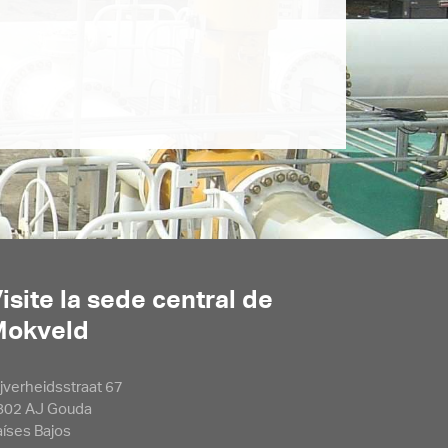
isite la sede central de
Mokveld
jverheidsstraat 67
802 AJ Gouda
aíses Bajos