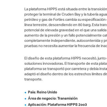
La plataforma HIPPS está situada entre la transición 
proteger la terminal de Cruden Bay y la tubería agu
petróleo y gas de Forties cambia su especificación de
línea terrestre, descendiendo en 80 barg. Esta trans
potencial de elevada gravedad en el que una salida
aumento de la presión y un fallo potencialmente cat
completamente independiente, autocontenida y pr
pruebas no necesita aumentar la frecuencia de inact
El diseño de esta plataforma HIPPS necesitó, junto 
soluciones innovadoras. El transporte de esta pla
plataforma se transportó por carretera y debía insta
adaptó el diseño dentro de los estrechos límites di
transporte.
País: Reino Unido
Área de negocio: Transmisión
Aplicación: Plataforma HIPPS 2oo3