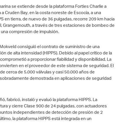
rina se extiende desde la plataforma Forties Charlie a
da a Cruden Bay, en la costa noreste de Escocia, a una
FPS en tierra, de nuevo de 36 pulgadas, recorre 209 km hacia
neil, Grangemouth, a través de tres estaciones de bombeo de
n una compresión de impulsión.
, Mokveld consiguió el contrato de suministro de una
n de alta intensidad (HIPPS). Debido al papel crítico de la
 comprometió a proporcionar fiabilidad y disponibilidad. La
convierten en el proveedor de este sistema de seguridad. El
e cerca de 5.000 válvulas y casi 50.000 años de
té sobradamente demostrada en aplicaciones de seguridad
 fabricó, instaló y evaluó la plataforma HIPPS. La
tura y cierre Clase 900 de 24 pulgadas, con actuadores
 puntos independientes de detección de presión de 2
último, la plataforma HIPPS está integrada en un